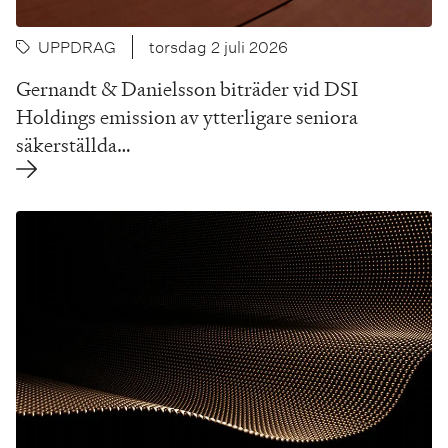
UPPDRAG
torsdag 2 juli 2026
Gernandt & Danielsson biträder vid DSI
Holdings emission av ytterligare seniora
säkerställda…