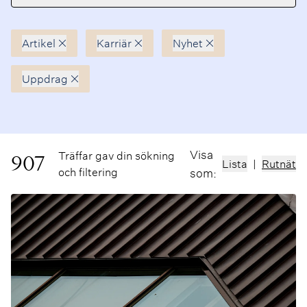
Artikel
Karriär
Nyhet
Avmarkera
Avmarkera
Avmarkera
Uppdrag
Avmarkera
Visa
Träffar gav din sökning
907
Lista
|
Rutnät
och filtering
som: