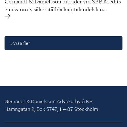
Gernandt & Danielsson biträder vid SBP Kredits
emission av säkerställda kapitalandelslån…
Visa fler
Gernandt & Danielsson Advokatbyrå KB
Hamngatan 2, Box 5747, 114 87 Stockholm