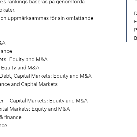
LR:s rankings baseras på genomförda
okater.
D
as och uppmärksammas för sin omfattande
E
P
B
M&A
nance
kets: Equity and M&A
s: Equity and M&A
: Debt, Capital Markets: Equity and M&A
nance and Capital Markets
er – Capital Markets: Equity and M&A
apital Markets: Equity and M&A
 & finance
nce