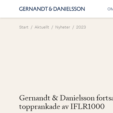
OM
/
/
/
Start
Aktuellt
Nyheter
2023
Gernandt & Danielsson forts
topprankade av IFLR1000