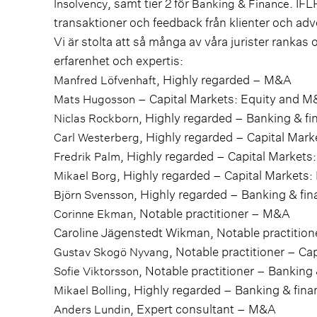
, samt tier 2 för
. IF
Insolvency
Banking & Finance
transaktioner och feedback från klienter och adv
Vi är stolta att så många av våra jurister rank
erfarenhet och expertis:
, Highly regarded – M&A
Manfred Löfvenhaft
– Capital Markets: Equity and 
Mats Hugosson
, Highly regarded – Banking & fi
Niclas Rockborn
, Highly regarded – Capital Mar
Carl Westerberg
, Highly regarded – Capital Market
Fredrik Palm
, Highly regarded – Capital Markets
Mikael Borg
, Highly regarded – Banking & fi
Björn Svensson
, Notable practitioner – M&A
Corinne Ekman
Caroline Jägenstedt Wikman, Notable practition
, Notable practitioner – C
Gustav Skogö Nyvang
, Notable practitioner – Banking
Sofie Viktorsson
, Highly regarded – Banking & fina
Mikael Bolling
, Expert consultant – M&A
Anders Lundin