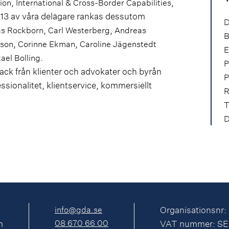
,
,
ion
International & Cross-Border Capabilities
a 13 av våra delägare rankas dessutom
D
,
,
as Rockborn
Carl Westerberg
Andreas
B
,
,
sson
Corinne Ekman
Caroline Jägenstedt
E
.
ael Bolling
P
ck från klienter och advokater och byrån
P
ionalitet, klientservice, kommersiellt
R
T
D
info@gda.se
Organisationsnr:
08 670 66 00
m
VAT nummer: S