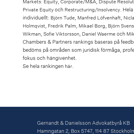
,
,
Markets: Equity
Corporate/M&A
Dispute Resolut
och
. Hel
Private Equity
Restructuring/Insolvency
individuellt:
,
,
Björn Tude
Manfred Löfvenhaft
Nicl
,
,
,
Holmqvist
Fredrik Palm
Mikael Borg
Björn Sven
,
,
och
Wikman
Sofie Viktorsson
Daniel Waerme
Mik
Chambers & Partners rankings baseras på feedba
bedöms på områden som juridisk förmåga, profess
fokus och hängivenhet.
Se hela rankingen
.
här
Gernandt & Danielsson Advokatbyrå KB
Hamngatan 2, Box 5747, 114 87 Stockhol