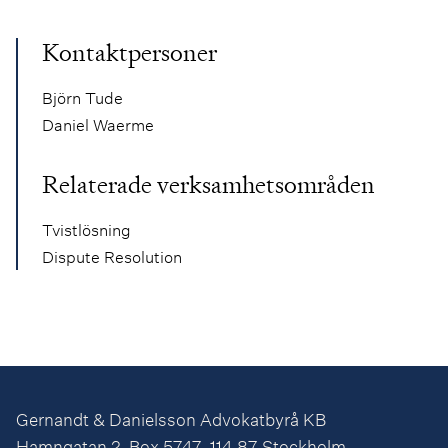
Kontaktpersoner
Björn Tude
Daniel Waerme
Relaterade verksamhetsområden
Tvistlösning
Dispute Resolution
Gernandt & Danielsson Advokatbyrå KB
Hamngatan 2, Box 5747, 114 87 Stockholm