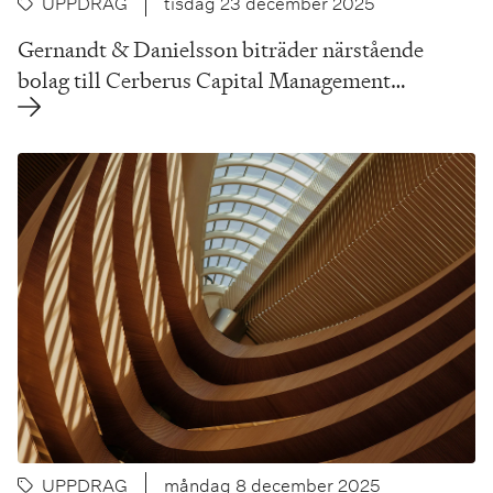
UPPDRAG
tisdag 23 december 2025
Gernandt & Danielsson biträder närstående
bolag till Cerberus Capital Management…
UPPDRAG
måndag 8 december 2025