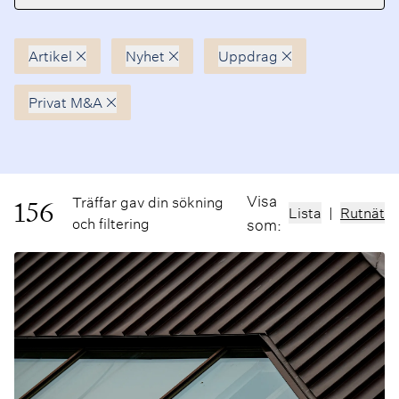
Artikel
Nyhet
Uppdrag
Avmarkera
Avmarkera
Avmarkera
Privat M&A
Avmarkera
Visa
Träffar gav din sökning
156
Lista
|
Rutnät
och filtering
som: