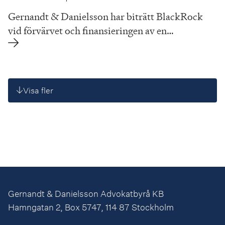
Gernandt & Danielsson har biträtt BlackRock
vid förvärvet och finansieringen av en…
Visa fler
Gernandt & Danielsson Advokatbyrå KB
Hamngatan 2, Box 5747, 114 87 Stockholm