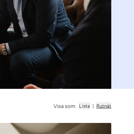
Visa som:
Lista
|
Rutnät