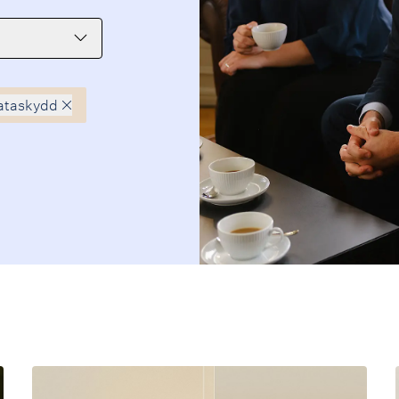
ataskydd
vmarkera
g