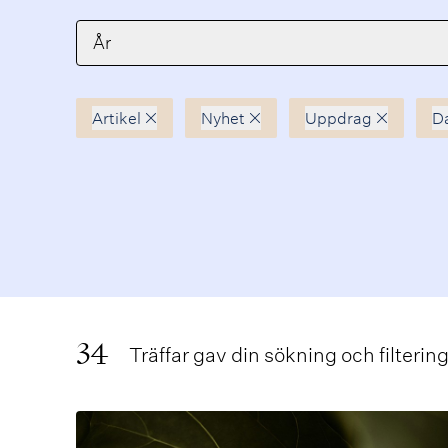
År
Artikel
Nyhet
Uppdrag
D
Avmarkera
Avmarkera
Avmarkera
A
34
Träffar gav din sökning och filterin