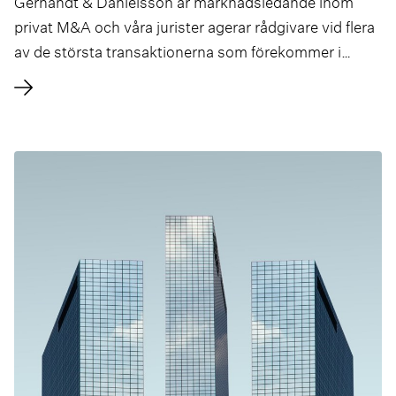
Gernandt & Danielsson är marknadsledande inom
privat M&A och våra jurister agerar rådgivare vid flera
av de största transaktionerna som förekommer i
Sverige. Vår gedigna erfarenhet och särställning
bekräftas regelbundet av oberoende
rankningsinstitut.