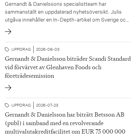
Gernandt & Danielssons specialistteam har
sammanställt en uppdaterad nyhetsöversikt. Julis
utgåva innehåller en In-Depth-artikel om Sverige och
EU:s lönetransparensdirektiv och vad de nya reglerna
innebär för svenska arbetsgivare, författad av Hanna
Julin and Agnes Ulfwinger.
UPPDRAG
2026-08-03
Gernandt & Danielsson biträder Scandi Standard
vid förvärvet av Glenhaven Foods och
företrädesemission
UPPDRAG
2026-07-23
Gernandt & Danielsson har biträtt Betsson AB
(publ) i samband med en revolverande
multivalutakreditfacilitet om EUR 75 000 000