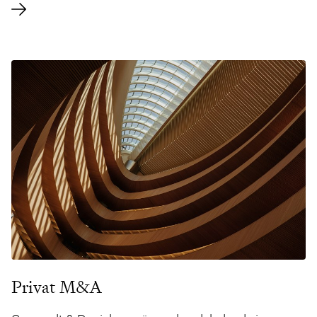
infrastrukturprojekt, entreprenader och andra större
investeringsprojekt, såsom inom energi och
energiomställning, inrymmer många komplicerade
legala frågor. Våra jurister är vana att arbeta med
helheten och hanterar transaktioner och större
projekt, löpande fastighetsrättsliga och hyresrättsliga
frågor, samt tvistelösning inom fastighet,
infrastruktur och entreprenadprojekt.
Privat M&A