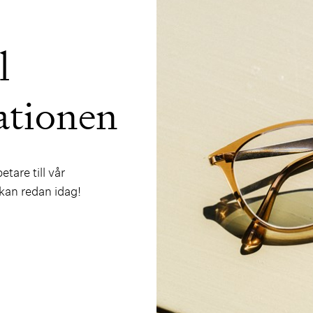
l
ationen
tare till vår
kan redan idag!