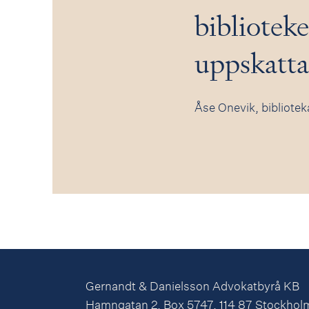
biblioteke
uppskattas
Åse Onevik, bibliotek
Gernandt & Danielsson Advokatbyrå KB
Hamngatan 2, Box 5747, 114 87 Stockhol