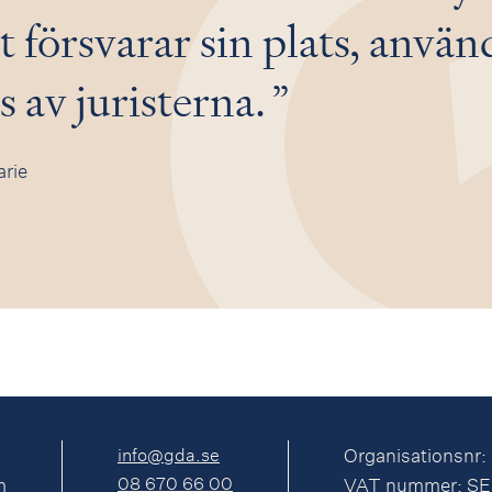
t försvarar sin plats, använ
 av juristerna.
arie
info@gda.se
Organisationsnr:
08 670 66 00
m
VAT nummer: S