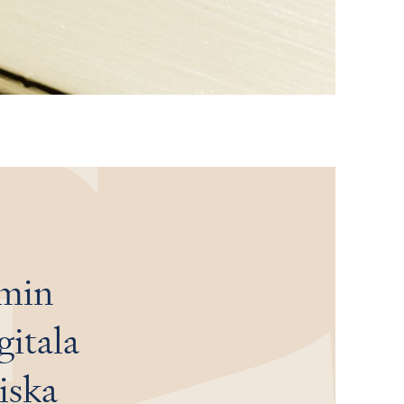
 min
gitala
iska