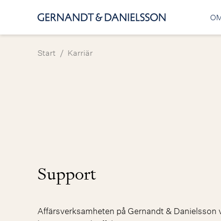
OM
/
Start
Karriär
Support
Affärsverksamheten på Gernandt & Danielsson v