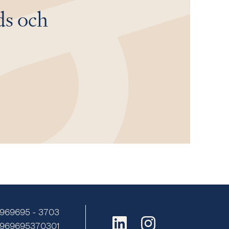
ds och
 969695 - 3703
E969695370301