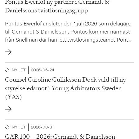
Pontus Ewerlöf ny partner i Gernandt &
Danielssons tvistlösningsgrupp
Pontus Ewerlöf ansluter den 1 juli 2026 som delägare
till Gernandt & Danielsson. Pontus kommer närmast
från Snellman där han lett tvistlösningsteamet.Pontus
är erkänd som en av Sveriges ledande jurister inom
tvistlösning. Han har omfattande erfarenhet av
domstolsförfaranden i Sverige samt svenska och
NYHET
2026-06-24
internationella skiljeförfaranden under flertalet...
Counsel Caroline Gulliksson Dock vald till ny
styrelseledamot i Young Arbitrators Sweden
(YAS)
NYHET
2026-03-31
GAR 100 – 2026: Gernandt & Danielsson