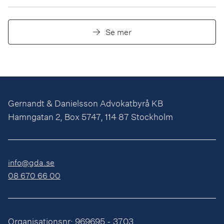
Se mer
Gernandt & Danielsson Advokatbyrå KB
Hamngatan 2, Box 5747, 114 87 Stockholm
info@gda.se
08 670 66 00
Organisationsnr: 969695 - 3703