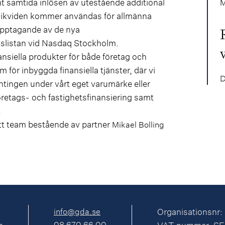
 samtida inlösen av utestående additional
M
tolikviden kommer användas för allmänna
upptagande av de nya
nslistan vid Nasdaq Stockholm.
nsiella produkter för både företag och
ör inbyggda finansiella tjänster, där vi
D
antingen under vårt eget varumärke eller
öretags- och fastighetsfinansiering samt
.
tt team bestående av partner
Mikael Bolling
info@gda.se
Organisationsnr:
08 670 66 00