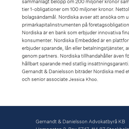
sammanlagt belopp om 200 miljoner kronor samt
tier 1-obligationer om 100 miljoner kronor. Net
bolagsändamål. Nordiska avser att ansöka om 
primärkapitalinstrumenten på företagsobligatio
Nordiska är en bank som erbjuder innovativa fina
konsumenter. Nordiska Embedded är en plattform f
erbjuder sparande, lån eller betalningstjänster, 
genom partners. Nordiska tillhandahåller även f
hållbart sparande med statlig insättningsgaranti
Gernandt & Danielsson biträder Nordiska med e
och senior associate
.
Jessica Khoo
Gernandt & Danielsson Advokatbyrå KB