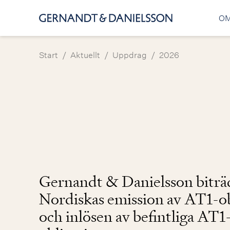
OM
/
/
/
Start
Aktuellt
Uppdrag
2026
Gernandt & Danielsson biträ
Nordiskas emission av AT1-ob
och inlösen av befintliga AT1