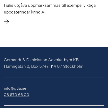
I julis utgåva uppmärksammas till exempel viktiga
uppdateringar kring AI.
Gernandt & Danielsson Advokatbyrå KB
Hamngatan 2, Box 5747, 114 87 Stockholm
info@gda.se
08 670 66 00