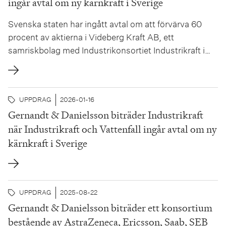
ingår avtal om ny kärnkraft i Sverige
Svenska staten har ingått avtal om att förvärva 60
procent av aktierna i Videberg Kraft AB, ett
samriskbolag med Industrikonsortiet Industrikraft i
Sverige AB och Vattenfall AB som övriga delägare.
Videberg Kraft AB avser att bygga och driva nya
kärnkraftsreaktorer på Väröhalvön i Varbergs
UPPDRAG
2026-01-16
kommun. Svenska staten, Industrikraft och Vattenfall
Gernandt & Danielsson biträder Industrikraft
AB har kommit...
när Industrikraft och Vattenfall ingår avtal om ny
kärnkraft i Sverige
UPPDRAG
2025-08-22
Gernandt & Danielsson biträder ett konsortium
bestående av AstraZeneca, Ericsson, Saab, SEB