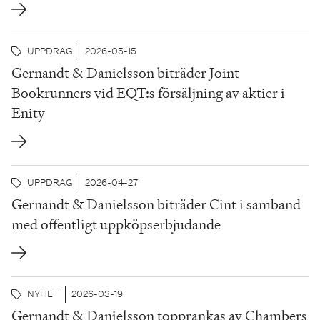
en extra bolagsstämma, förväntas slutföras under det
tredje kvartalet 2026.HifabGruppen AB är en
UPPDRAG
2026-05-15
oberoende konsult- och projektledningskoncern
Gernandt & Danielsson biträder Joint
verksam inom...
Bookrunners vid EQT:s försäljning av aktier i
Enity
UPPDRAG
2026-04-27
Gernandt & Danielsson biträder Cint i samband
med offentligt uppköpserbjudande
NYHET
2026-03-19
Gernandt & Danielsson topprankas av Chambers