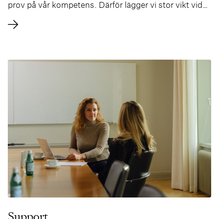
prov på vår kompetens. Därför lägger vi stor vikt vid
att rekrytera medarbetare som ständigt vill utvecklas
och nå nya niver. Parallellt med det erbjuder vi
högkvalitativ utbildning.
Support