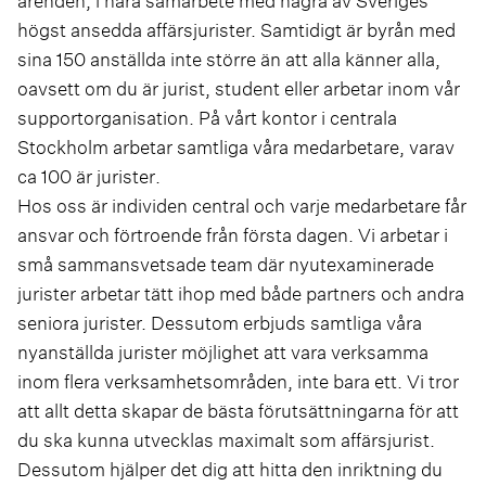
ärenden, i nära samarbete med några av Sveriges
högst ansedda affärsjurister. Samtidigt är byrån med
sina 150 anställda inte större än att alla känner alla,
oavsett om du är jurist, student eller arbetar inom vår
supportorganisation. På vårt kontor i centrala
Stockholm arbetar samtliga våra medarbetare, varav
ca 100 är jurister
.
Hos oss är individen central och varje medarbetare får
ansvar och förtroende från första dagen. Vi arbetar i
små sammansvetsade team där nyutexaminerade
jurister arbetar tätt ihop med både partners och andra
seniora jurister. Dessutom erbjuds samtliga våra
nyanställda jurister möjlighet att vara verksamma
inom flera verksamhetsområden, inte bara ett. Vi tror
att allt detta skapar de bästa förutsättningarna för att
du ska kunna utvecklas maximalt som affärsjurist.
Dessutom hjälper det dig att hitta den inriktning du