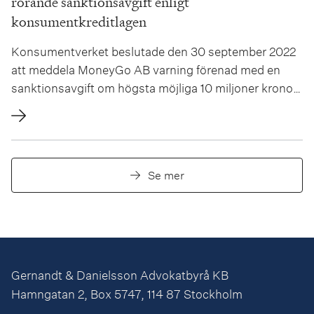
rörande sanktionsavgift enligt
konsumentkreditlagen
Konsumentverket beslutade den 30 september 2022
att meddela MoneyGo AB varning förenad med en
sanktionsavgift om högsta möjliga 10 miljoner kronor
för påstådda överträdelser av konsumentkreditlagen.
Enligt Konsumentverket hade MoneyGo inte inhämtat
tillräckliga uppgifter om konsumenters ekonomiska
förhållanden och kreditprövningen ansågs vara
Se mer
bristfällig....
Gernandt & Danielsson Advokatbyrå KB
Hamngatan 2, Box 5747, 114 87 Stockholm