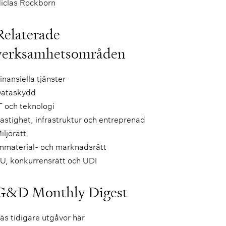
iclas Rockborn
Relaterade
verksamhetsområden
inansiella tjänster
ataskydd
T och teknologi
astighet, infrastruktur och entreprenad
iljörätt
mmaterial- och marknadsrätt
U, konkurrensrätt och UDI
G&D Monthly Digest
äs tidigare utgåvor här