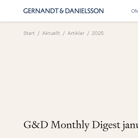
OM
/
/
/
Start
Aktuellt
Artiklar
2025
G&D Monthly Digest janu