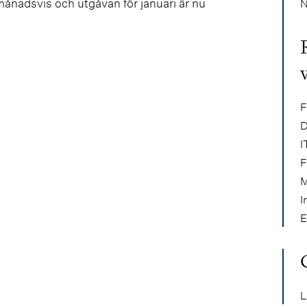
ånadsvis och utgåvan för januari är nu
N
F
D
I
F
M
I
E
L