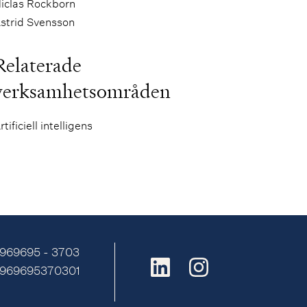
iclas Rockborn
strid Svensson
Relaterade
verksamhetsområden
rtificiell intelligens
 969695 - 3703
E969695370301