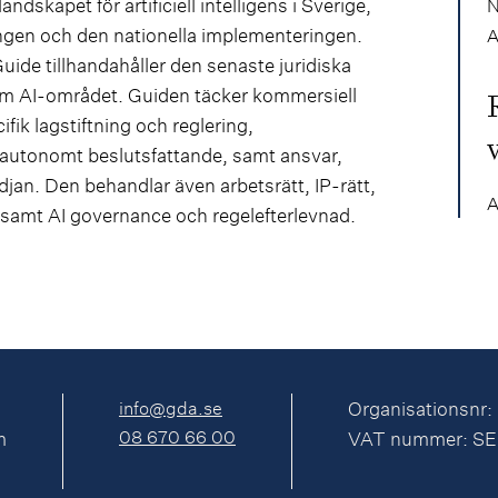
ndskapet för artificiell intelligens i Sverige,
N
ingen och den nationella implementeringen.
A
Guide tillhandahåller den senaste juridiska
om AI-området. Guiden täcker kommersiell
ik lagstiftning och reglering,
h autonomt beslutsfattande, samt ansvar,
jan. Den behandlar även arbetsrätt, IP-rätt,
A
samt AI governance och regelefterlevnad.
info@gda.se
Organisationsnr:
08 670 66 00
m
VAT nummer: S