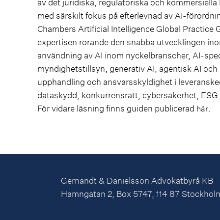
av det juridiska, regulatoriska och kommersiella la
med särskilt fokus på efterlevnad av AI-förordn
Chambers Artificial Intelligence Global Practice 
expertisen rörande den snabba utvecklingen in
användning av AI inom nyckelbranscher, AI-specif
myndighetstillsyn, generativ AI, agentisk AI oc
upphandling och ansvarsskyldighet i leveransked
dataskydd, konkurrensrätt, cybersäkerhet, ESG 
För vidare läsning finns guiden publicerad
.
här
Gernandt & Danielsson Advokatbyrå KB
Hamngatan 2, Box 5747, 114 87 Stockhol