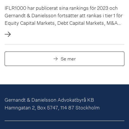
IFLR1000 har publicerat sina rankings för 2023 och
Gernandt & Danielsson fortsätter att rankas i tier 1 för
Equity Capital Markets, Debt Capital Markets, M&A
och Restructuring & Insolvency, samt tier 2 för
Banking & Finance. IFLR:s rankings baseras på
genomförda transaktioner och feedback från klienter
och advokater. Vi är stolta att så...
Se mer
Gernandt & Danielsson Advokatbyrå KB
Hamngatan 2, Box 5747, 114 87 Stockholm