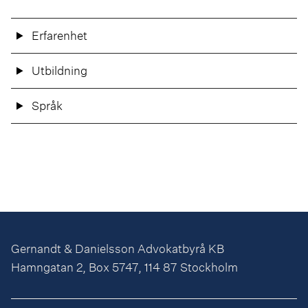
Erfarenhet
Utbildning
Språk
Gernandt & Danielsson Advokatbyrå KB
Hamngatan 2, Box 5747, 114 87 Stockholm