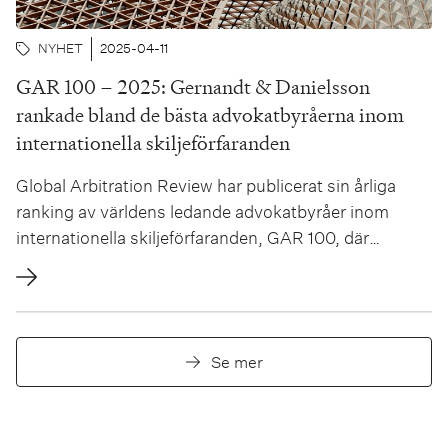
NYHET
2025-04-11
GAR 100 – 2025: Gernandt & Danielsson
rankade bland de bästa advokatbyråerna inom
internationella skiljeförfaranden
Global Arbitration Review har publicerat sin årliga
ranking av världens ledande advokatbyråer inom
internationella skiljeförfaranden, GAR 100, där
Gernandt & Danielsson inkluderas. GAR 100 är en
prestigefylld och oberoende guide till världens
ledande advokatbyråer inom internationella
skiljeförfaranden och innehåller omfattande analyser.
Se mer
GAR skriver:...