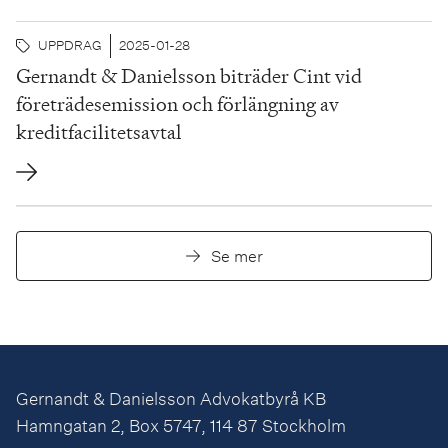
UPPDRAG
2025-01-28
Gernandt & Danielsson biträder Cint vid
företrädesemission och förlängning av
kreditfacilitetsavtal
Se mer
Gernandt & Danielsson Advokatbyrå KB
Hamngatan 2, Box 5747, 114 87 Stockholm