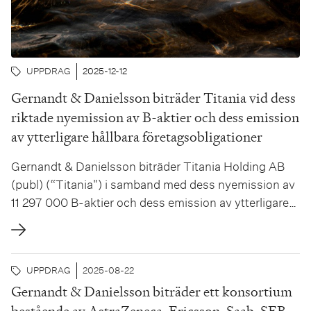
UPPDRAG
2025-12-12
Gernandt & Danielsson biträder Titania vid dess
riktade nyemission av B-aktier och dess emission
av ytterligare hållbara företagsobligationer
Gernandt & Danielsson biträder Titania Holding AB
(publ) (“Titania") i samband med dess nyemission av
11 297 000 B-aktier och dess emission av ytterligare
hållbara företagsobligationer om totalt 225 miljoner
kronor inom dess befintliga ramverk om 1 000
miljoner kronor. Titania kommer ansöka om
UPPDRAG
2025-08-22
upptagande till handel av de ytterligare obligationerna
Gernandt & Danielsson biträder ett konsortium
på...
bestående av AstraZeneca, Ericsson, Saab, SEB