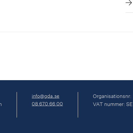
fö
ob
info@gda.se
Organisationsnr:
08 670 66 00
m
VAT nummer: S