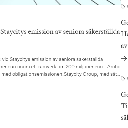
Ge
taycitys emission av seniora säkerställda
He
av
 vid Staycitys emission av seniora säkerställda
ner euro inom ett ramverk om 200 miljoner euro. Arctic
d med obligationsemissionen.Staycity Group, med säte
 6 400...
Ge
Ti
sä