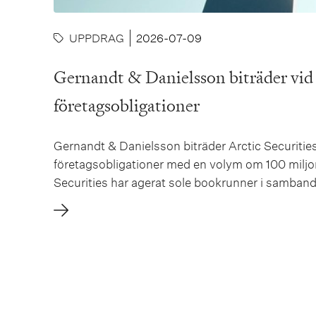
UPPDRAG
2026-07-09
Gernandt & Danielsson biträder vid S
företagsobligationer
Gernandt & Danielsson biträder Arctic Securities
företagsobligationer med en volym om 100 miljo
Securities har agerat sole bookrunner i samban
i Dublin, grundades 2004 och driver idag nästan