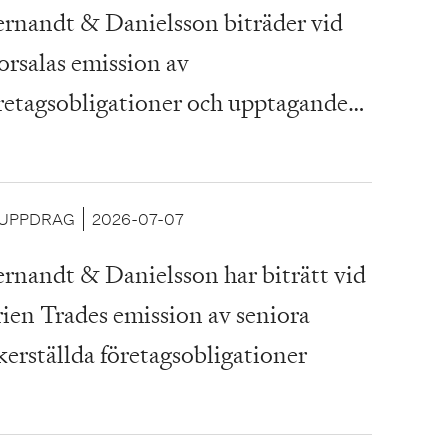
rnandt & Danielsson biträder vid
orsalas emission av
retagsobligationer och upptagande
 ett seniort fastighetslån
UPPDRAG
2026-07-07
rnandt & Danielsson har biträtt vid
ien Trades emission av seniora
kerställda företagsobligationer