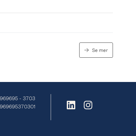
rtida inlösen av befintliga
ligationer
Se mer
 969695 - 3703
E969695370301