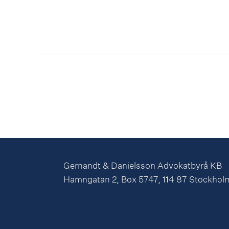
Gernandt & Danielsson Advokatbyrå KB
Hamngatan 2, Box 5747, 114 87 Stockhol