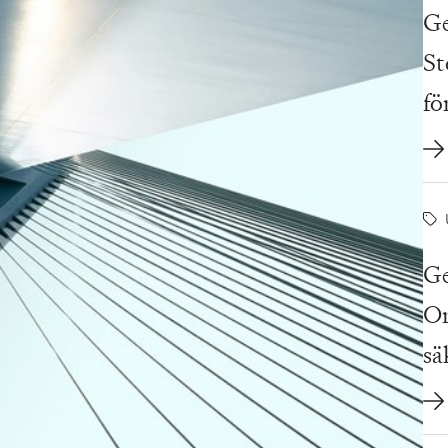
Ge
St
fö
av
Ge
Or
sä