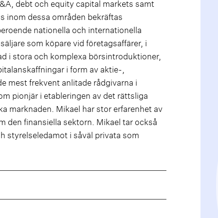
M&A, debt och equity capital markets samt
ns inom dessa områden bekräftas
beroende nationella och internationella
säljare som köpare vid företagsaffärer, i
rad i stora och komplexa börsintroduktioner,
talanskaffningar i form av aktie-,
e mest frekvent anlitade rådgivarna i
pionjär i etableringen av det rättsliga
ka marknaden. Mikael har stor erfarenhet av
m den finansiella sektorn. Mikael tar också
 styrelseledamot i såväl privata som