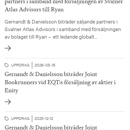
partners i samband med försäljningen av Svalner
Atlas Advisors till Ryan
Gernandt & Danielsson biträder säljande partners i
Svalner Atlas Advisors i samband med försäljningen
av bolaget till Ryan – ett ledande globalt
skatterådgivningsföretag med över 74 000 klienter i
mer än 80 länder, med huvudkontor i Plano, Texas,
och fler än 7 100 medarbetare globalt. Transaktionen
UPPDRAG
2026-05-15
utgör en viktig milstolpe i Svalner Atlas Advisors...
Gernandt & Danielsson biträder Joint
Bookrunners vid EQT:s försäljning av aktier i
Enity
UPPDRAG
2025-12-12
Gernandt & Danielsson biträder Joint