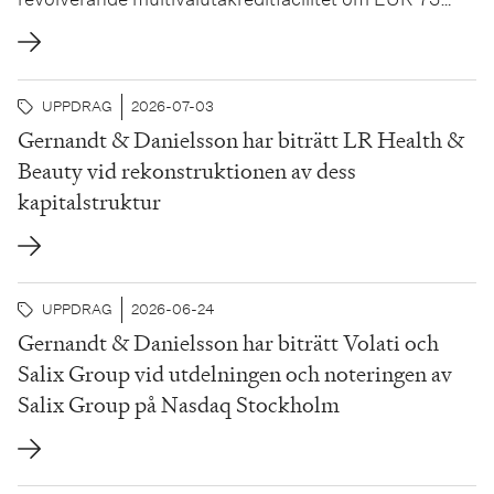
000 000 med en ledande nordisk bank. Betsson är en
av de ledande aktörerna inom den globala
onlinespelbranschen och är noterat på Nasdaq
UPPDRAG
2026-07-03
Stockholm Large Cap. Gernandt & Danielsson har
Gernandt & Danielsson har biträtt LR Health &
biträtt Betsson...
Beauty vid rekonstruktionen av dess
kapitalstruktur
UPPDRAG
2026-06-24
Gernandt & Danielsson har biträtt Volati och
Salix Group vid utdelningen och noteringen av
Salix Group på Nasdaq Stockholm