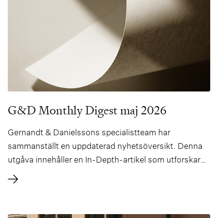
G&D Monthly Digest maj 2026
Gernandt & Danielssons specialistteam har
sammanställt en uppdaterad nyhetsöversikt. Denna
utgåva innehåller en In-Depth-artikel som utforskar
hur den skärpta tillsynen inom sanktionsområdet
medför nya risker för internationellt verksamma
företag, författad av Arijan Kan.