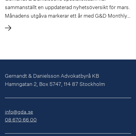
sammanställt en uppdaterad nyhetsöversikt för mars.
Månadens utgåva markerar ett år med G&D Monthly
Digest och innehåller en In-Depth-artikel om
regleringen av SICAVs i Danmark skriven av två av
våra danska vänner – Morten Nybom Bethe och Tim
Johan Christensen – och ett nytt avsnitt om spel.
Gernandt & Danielsson Advokatbyrå KB
Hamngatan 2, Box 5747, 114 87 Stockholm
info@gda.se
08 670 66 00