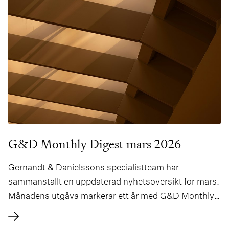
G&D Monthly Digest mars 2026
Gernandt & Danielssons specialistteam har
sammanställt en uppdaterad nyhetsöversikt för mars.
Månadens utgåva markerar ett år med G&D Monthly
Digest och innehåller en In-Depth-artikel om
regleringen av SICAVs i Danmark skriven av två av