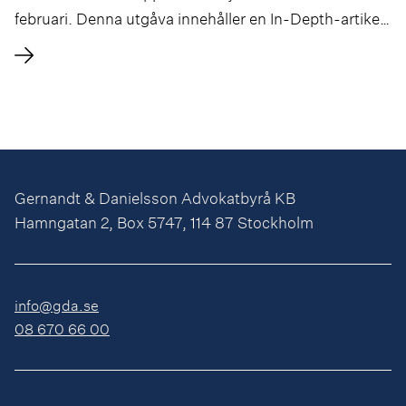
februari. Denna utgåva innehåller en In-Depth-artikel
om Sveriges anpassning till EU:s AI-förordning och
NIS2-direktivet, författad av Astrid Svensson.
Gernandt & Danielsson Advokatbyrå KB
Hamngatan 2, Box 5747, 114 87 Stockholm
info@gda.se
08 670 66 00