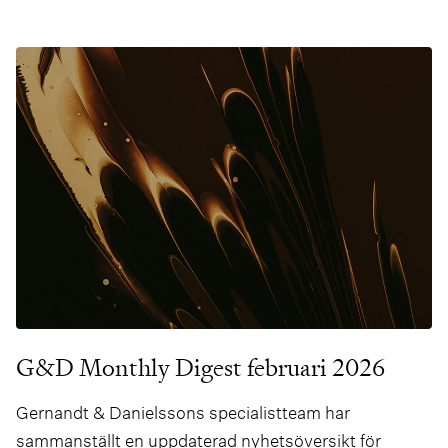
våra danska vänner – Morten Nybom Bethe och Tim
Johan Christensen – och ett nytt avsnitt om spel.
G&D Monthly Digest februari 2026
Gernandt & Danielssons specialistteam har
sammanställt en uppdaterad nyhetsöversikt för