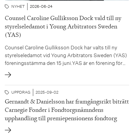
NYHET
2026-06-24
Counsel Caroline Gulliksson Dock vald till ny
styrelseledamot i Young Arbitrators Sweden
(YAS)
Counsel Caroline Gulliksson Dock har valts till ny
styrelseledamot vid Young Arbitrators Sweden (YAS)
föreningsstämma den 15 juni.YAS är en förening för
jurister upp till 45 år med cirka 400 medlemmar i
Sverige och internationellt. Föreningen erbjuder en
plattform för nätverkande och kunskapsutbyte inom
UPPDRAG
2025-09-02
skiljedomsrätt med syftet att öka expertisen och...
Gernandt & Danielsson har framgångsrikt biträtt
Carnegie Fonder i Fondtorgsnämndens
upphandling till premiepensionens fondtorg