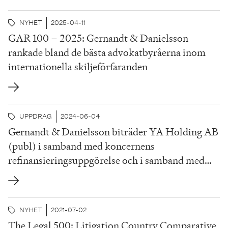
NYHET
2025-04-11
GAR 100 – 2025: Gernandt & Danielsson
rankade bland de bästa advokatbyråerna inom
internationella skiljeförfaranden
UPPDRAG
2024-06-04
Gernandt & Danielsson biträder YA Holding AB
(publ) i samband med koncernens
refinansieringsuppgörelse och i samband med
företagsrekonstruktionen i dess dotterbolag
YrkesAkademin AB
NYHET
2021-07-02
The Legal 500: Litigation Country Comparative