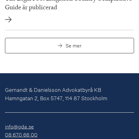
Guide är publicerad
Se mer
Gernandt & Danielsson Advokatbyrå KB
Hamngatan 2, Box 5747, 114 87 Stockholm
info@gda.se
08 670 66 00