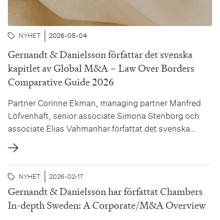
NYHET
2026-05-04
Gernandt & Danielsson författar det svenska
kapitlet av Global M&A – Law Over Borders
Comparative Guide 2026
Partner Corinne Ekman, managing partner Manfred
Löfvenhaft, senior associate Simona Stenborg och
associate Elias Vahmanhar författat det svenska
kapitlet i Global Legal Post Global M&A Law Over
Borders Comparative Guide 2026.Global M&A Law
Over Borders Comparative Guide tillhandahåller en
NYHET
2026-02-17
tydlig jämförande analys av de juridiska ramverk som
Gernandt & Danielsson har författat Chambers
styr...
In-depth Sweden: A Corporate/M&A Overview