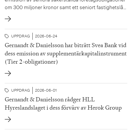
om 300 miljoner kronor samt ett seniort fastighetslån
om 710 miljoner kronor. Lånelikviden kommer att
användas för att delvis finansiera förvärvet av en
fastighetsportfölj med ett underliggande
UPPDRAG
2026-06-24
fastighetsvärde om cirka 1,2 miljarder kronor.
Gernandt & Danielsson har biträtt Svea Bank vid
Storsala...
dess emission av supplementärkapitalinstrument
(Tier 2-obligationer)
UPPDRAG
2026-06-01
Gernandt & Danielsson rådger HLL
Hyreslandslaget i dess förvärv av Herok Group