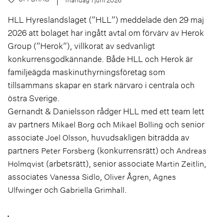
HLL Hyreslandslaget (”
HLL
”) meddelade den 29 maj
2026 att bolaget har ingått avtal om förvärv av Herok
Group (”
Herok
”), villkorat av sedvanligt
konkurrensgodkännande. Både HLL och Herok är
familjeägda maskinuthyrningsföretag som
tillsammans skapar en stark närvaro i centrala och
östra Sverige.
Gernandt & Danielsson rådger HLL med ett team lett
av partners
och
och senior
Mikael Borg
Mikael Bolling
associate
, huvudsakligen biträdda av
Joel Olsson
partners
(konkurrensrätt) och
Peter Forsberg
Andreas
(arbetsrätt), senior associate
,
Holmqvist
Martin Zeitlin
associates
,
,
Vanessa Sidlo
Oliver Ågren
Agnes
och
.
Ulfwinger
Gabriella Grimhall