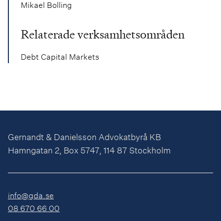
Mikael Bolling
Relaterade verksamhetsområden
Debt Capital Markets
Gernandt & Danielsson Advokatbyrå KB
Hamngatan 2, Box 5747, 114 87 Stockholm
info@gda.se
08 670 66 00