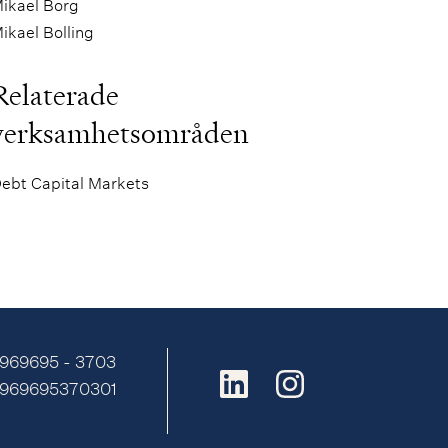
ikael Borg
ikael Bolling
Relaterade
verksamhetsområden
ebt Capital Markets
 969695 - 3703
E969695370301