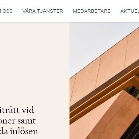
 OSS
VÅRA TJÄNSTER
MEDARBETARE
AKTUE
trätt vid
ioner samt
da inlösen