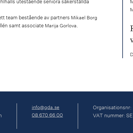
hlhalls utestående seniora säkerställda
M
M
 ett team bestående av partners
Mikael Borg
allén samt associate
.
Marija Gorlova
D
info@gda.se
Organisationsnr:
08 670 66 00
m
VAT nummer: S