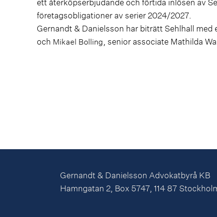
ett återköpserbjudande och förtida inlösen av Se
företagsobligationer av serier 2024/2027.
Gernandt & Danielsson har biträtt Sehlhall med
och
, senior associate Mathilda W
Mikael Bolling
Gernandt & Danielsson Advokatbyrå KB
Hamngatan 2, Box 5747, 114 87 Stockhol