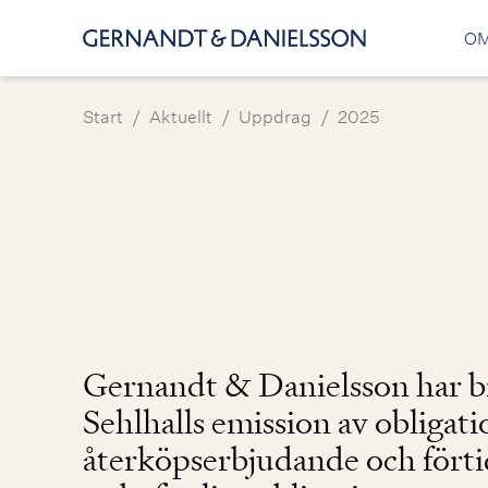
OM
/
/
/
Start
Aktuellt
Uppdrag
2025
Gernandt & Danielsson har bi
Sehlhalls emission av obligat
återköpserbjudande och förti