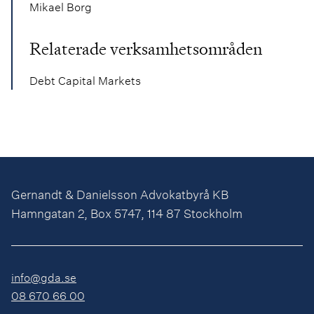
Mikael Borg
Relaterade verksamhetsområden
Debt Capital Markets
Gernandt & Danielsson Advokatbyrå KB
Hamngatan 2, Box 5747, 114 87 Stockholm
info@gda.se
08 670 66 00