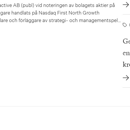
In
ctive AB (publ) vid noteringen av bolagets aktier på
igare handlats på Nasdaq First North Growth
et
klare och förläggare av strategi- och managementspel
in
stbytet ett...
Ge
en
kr