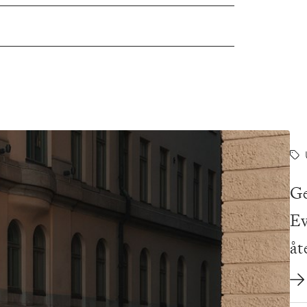
Ge
Ev
åt
oc