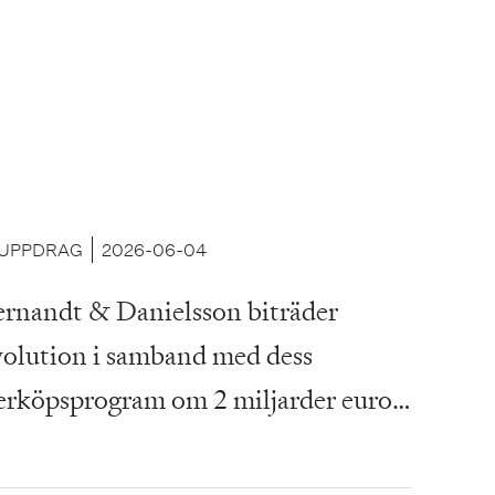
UPPDRAG
2026-06-04
rnandt & Danielsson biträder
olution i samband med dess
erköpsprogram om 2 miljarder euro
h finansiering om 300 miljoner euro