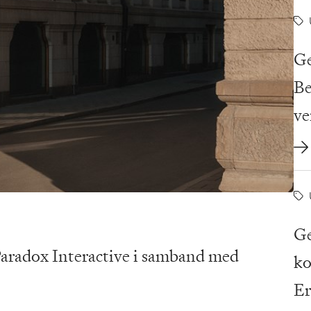
Ge
Be
ve
Ge
Paradox Interactive i samband med
ko
Er