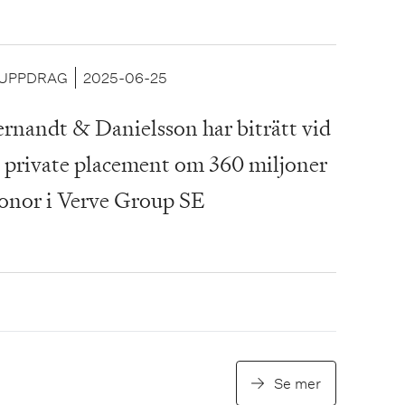
vestments i samband med
ableringen av en avancerad AI-
frastruktur för svenska företag
UPPDRAG
2025-06-25
rnandt & Danielsson har biträtt vid
 private placement om 360 miljoner
onor i Verve Group SE
Se mer