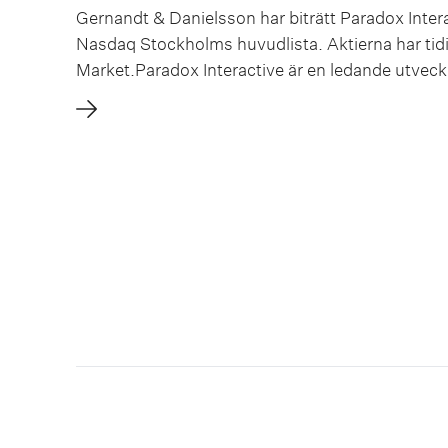
Gernandt & Danielsson har biträtt Paradox Intera
Nasdaq Stockholms huvudlista. Aktierna har tid
Market.Paradox Interactive är en ledande utvec
för PC och konsoler. Paradox Interactive har vid li